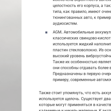
целостность его корпуса, а т
типа, как правило, имеют оче
тюнингованных авто, к пример
аудиосистем.
AGM
.
Автомобильные аккумуля
классических свинцово-кислот
используется жидкий наполни
пластин стекловолокно. Из о
высокий уровень виброустойчи
Также их особенностью являет
они способны отдавать более 
Предназначены в первую очер
примеру, современные автомоб
Также стоит упомянуть, что есть акк
используется щелочь. Существует дв
которые могут применяться в качестве
кадмиевые и никель-железные. К эк