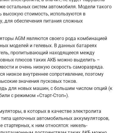
акже остальных систем автомобиля. Модели такого
нь высокую стоимость, используются в
у, для обеспечения питания сложных
торы AGM являются своего рода комбинацией
ных моделей и гелевых. В данных батареях
тель, пропитывающий находящееся между
сновных плюсов таких АКБ можно выделить –
вости и очень низкую скорость саморазряда.
ся низкое внутреннее сопротивление, поэтому
высокие значения пусковых токов.
едь для новых машин, с большим числом опций (к
или с режимом «Старт-Стоп»).
умуляторы, в которых в качестве электролита
а типа щелочных автомобильных аккумуляторов,
 стартерных, к ним относятся: никель-
сплуатационным достоинствам таких АКБ можно