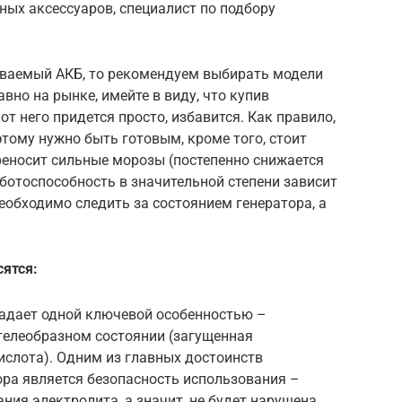
ых аксессуаров, специалист по подбору
иваемый АКБ, то рекомендуем выбирать модели
вно на рынке, имейте в виду, что купив
от него придется просто, избавится. Как правило,
этому нужно быть готовым, кроме того, стоит
ереносит сильные морозы (постепенно снижается
аботоспособность в значительной степени зависит
еобходимо следить за состоянием генератора, а
сятся:
ладает одной ключевой особенностью –
 гелеобразном состоянии (загущенная
слота). Одним из главных достоинств
ра является безопасность использования –
ния электролита, а значит, не будет нарушена