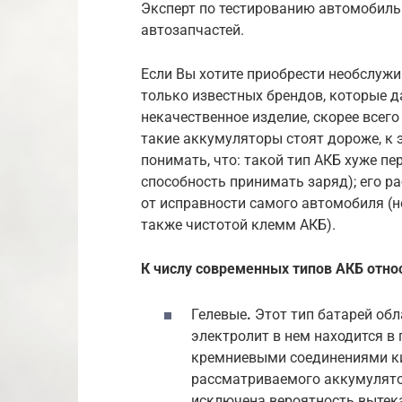
Эксперт по тестированию автомобильн
автозапчастей.
Если Вы хотите приобрести необслуж
только известных брендов, которые да
некачественное изделие, скорее всего 
такие аккумуляторы стоят дороже, к 
понимать, что: такой тип АКБ хуже п
способность принимать заряд); его р
от исправности самого автомобиля (н
также чистотой клемм АКБ).
К числу современных типов АКБ отно
Гелевые
.
Этот тип батарей об
электролит в нем находится в
кремниевыми соединениями ки
рассматриваемого аккумулято
исключена вероятность вытека