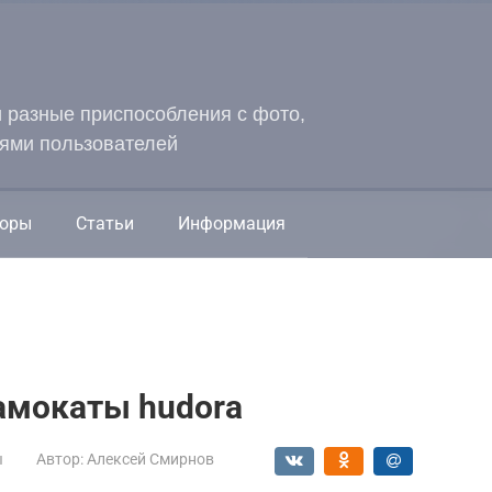
и разные приспособления с фото,
ями пользователей
оры
Статьи
Информация
амокаты hudora
ы
Автор:
Алексей Смирнов