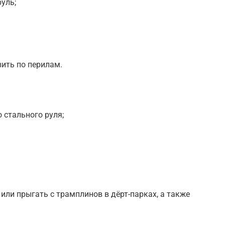
уль;
зить по перилам.
 стального руля;
х или прыгать с трамплинов в дёрт-парках, а также