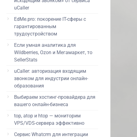
исходящим звонком» от сервиса
uCaller
EdMe.pro: покорение IT-сферы с
гарантированным
трудоустройством
Если умная аналитика для
Wildberries, Ozon и Мегамаркет, то
SellerStats
uCaller: авторизация входящим
звонком для индустрии онлайн-
образования
Выбираем хостинг-провайдера для
вашего онлайн-бизнеса
top, atop и htop — мониторим
VPS/VDS-сервера эффективно
Сервис Whatcrm для интеграции