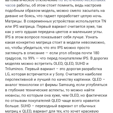
автоматическое отключение
по истечению нескольких
часов
работы, об этом стоит помнить, ведь настроив
подобным образом модель, можно смело засыпать на
диване не боясь, что гаджет проработает целую ночь.
Матрицы. В современных устройствах используется TN
или IPS матрица. Первый вариант считается хуже, так
как у него худшая передача цветов и маленькие углы.
IPS в этом вопросе показывает себя лучше. Узнать
какая конкретно матрица стоит в модели невозможно,
но, чтобы убедиться, что это IPS можно просто
заглянуть в описание — если угол обзора почти 180
градусов, то 99% — что перед покупателем IPS. В дорогих
моделях можно встретить OLED, QLED, SUHD и
Triluminos. Первый вариант – это дорогая разработка
LG, которая встречается и у Sony. Считается наиболее
перспективной и лучшей по качеству картинки. QLED –
аналог технологии от фирмы Samsung, если углубляться
в глубокие технические аспекты, то можно найти
нюансы, по которым она хуже, чем OLED, но фактически
по отзывам покупателей QLED чаще всего нравится
больше. SUHD – переходный вариант от обычных
матриц к QLED, вариант для тех, кто хочет красивую