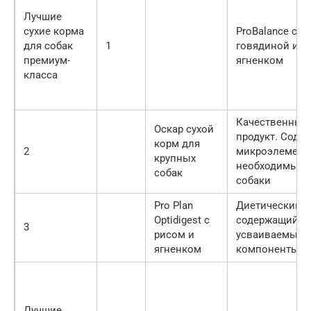
Лучшие
сухие корма
ProBalance с
для собак
1
говядиной и
премиум-
ягненком
класса
Качественный
Оскар сухой
продукт. Соде
корм для
2
микроэлемент
крупных
необходимые 
собак
собаки
Pro Plan
Диетический к
Optidigest с
содержащий л
3
рисом и
усваиваемые
ягненком
компоненты
Лучшие