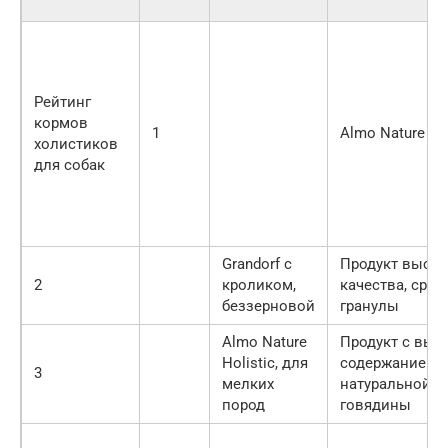
Рейтинг
кормов
1
Almo Nature Hol
холистиков
для собак
Grandorf с
Продукт высок
2
кроликом,
качества, сред
беззерновой
гранулы
Almo Nature
Продукт с выс
Holistic, для
содержанием
3
мелких
натуральной
пород
говядины