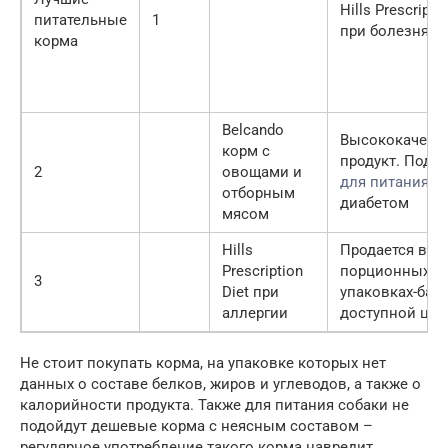
Hills Prescripti
питательные
1
при болезнях
корма
Belcando
Высококачест
корм с
продукт. Подх
2
овощами и
для питания с
отборным
диабетом
мясом
Hills
Продается в
Prescription
порционных
3
Diet при
упаковках-бан
аллергии
доступной цен
Не стоит покупать корма, на упаковке которых нет
данных о составе белков, жиров и углеводов, а также о
калорийности продукта. Также для питания собаки не
подойдут дешевые корма с неясным составом –
регулярное употребление такого корма навредит