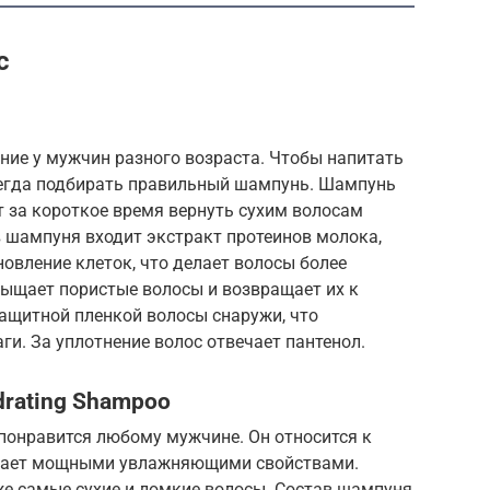
с
ение у мужчин разного возраста. Чтобы напитать
сегда подбирать правильный шампунь. Шампунь
олит за короткое время вернуть сухим волосам
 шампуня входит экстракт протеинов молока,
овление клеток, что делает волосы более
сыщает пористые волосы и возвращает их к
ащитной пленкой волосы снаружи, что
и. За уплотнение волос отвечает пантенол.
ydrating Shampoo
понравится любому мужчине. Он относится к
адает мощными увлажняющими свойствами.
е самые сухие и ломкие волосы. Состав шампуня