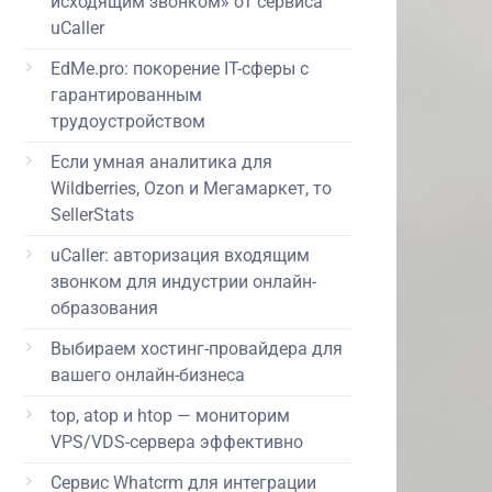
исходящим звонком» от сервиса
uCaller
EdMe.pro: покорение IT-сферы с
гарантированным
трудоустройством
Если умная аналитика для
Wildberries, Ozon и Мегамаркет, то
SellerStats
uCaller: авторизация входящим
звонком для индустрии онлайн-
образования
Выбираем хостинг-провайдера для
вашего онлайн-бизнеса
top, atop и htop — мониторим
VPS/VDS-сервера эффективно
Сервис Whatcrm для интеграции