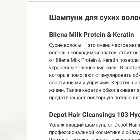
Шампуни для сухих воло
Bilena Milk Protein & Keratin
Сухие волосы — это очень частое явл
волосы необходимой влагой, стоит в
от Bilena Milk Protein & Keratin позв
утраченные жизненные силы. В состав
которые помогают стимулировать обн
эластичными и упругими. Кератин на
жизни. Также кератин обволакивает з
предотвращает повторную потерю влаг
Depot Hair Cleansings 103 H
Увлажняющий шампунь от Depot Hair 
профессиональной косметике и обл
Шампунь сможет вернуть к жизни даж