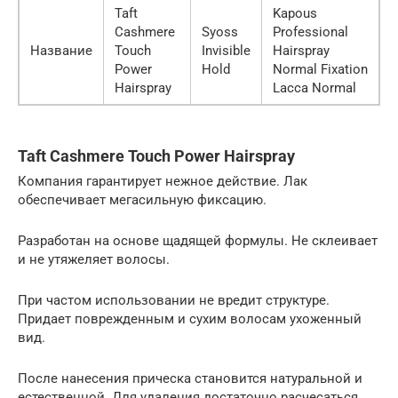
Taft
Kapous
Cashmere
Syoss
Professional
Название
Touch
Invisible
Hairspray
Power
Hold
Normal Fixation
Hairspray
Lacca Normal
Taft Cashmere Touch Power Hairspray
Компания гарантирует нежное действие. Лак
обеспечивает мегасильную фиксацию.
Разработан на основе щадящей формулы. Не склеивает
и не утяжеляет волосы.
При частом использовании не вредит структуре.
Придает поврежденным и сухим волосам ухоженный
вид.
После нанесения прическа становится натуральной и
естественной. Для удаления достаточно расчесаться.