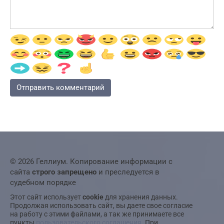
© 2026 Геллиум. Копирование информации с
сайта
строго запрещено
и преследуется в
судебном порядке
Этот сайт использует
cookie
для хранения данных.
Продолжая использовать сайт, вы даете свое согласие
на работу с этими файлами, а так же принимаете все
пункты
пользовательского соглашения
. При