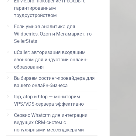
EdMe.pro: покорение IT-сферы с
гарантированным
трудоустройством
Если умная аналитика для
Wildberries, Ozon и Мегамаркет, то
SellerStats
uCaller: авторизация входящим
звонком для индустрии онлайн-
образования
Выбираем хостинг-провайдера для
вашего онлайн-бизнеса
top, atop и htop — мониторим
VPS/VDS-сервера эффективно
Сервис Whatcrm для интеграции
ведущих CRM-систем с
популярными мессенджерами