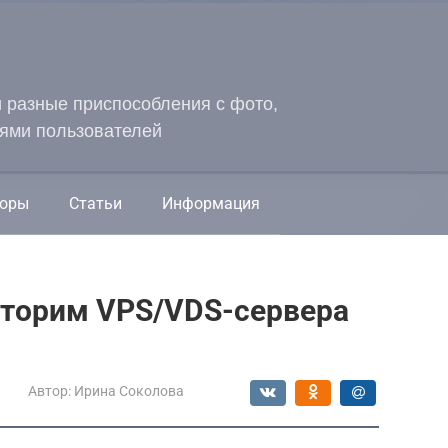
и разные приспособления с фото,
ями пользователей
оры
Статьи
Информация
ниторим VPS/VDS-сервера
Автор:
Ирина Соколова