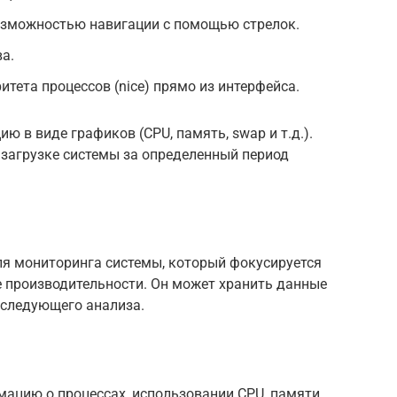
озможностью навигации с помощью стрелок.
а.
тета процессов (nice) прямо из интерфейса.
 в виде графиков (CPU, память, swap и т.д.).
загрузке системы за определенный период
ля мониторинга системы, который фокусируется
е производительности. Он может хранить данные
оследующего анализа.
ацию о процессах, использовании CPU, памяти,