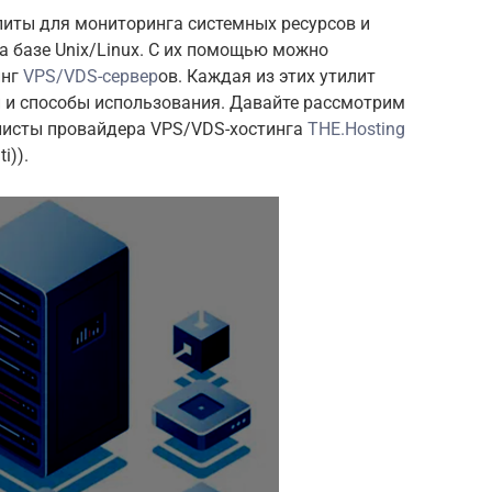
илиты для мониторинга системных ресурсов и
а базе Unix/Linux. С их помощью можно
инг
VPS
/
VDS
-сервер
ов. Каждая из этих утилит
и и способы использования. Давайте рассмотрим
алисты провайдера VPS/VDS-хостинга
THE.Hosting
i)).