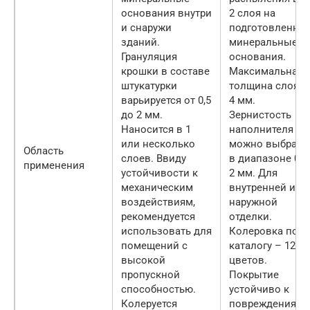
основания внутри
2 слоя на
и снаружи
подготовленны
зданий.
минеральные
Грануляция
основания.
крошки в составе
Максимальная
штукатурки
толщина слоя –
варьируется от 0,5
4 мм.
до 2 мм.
Зернистость
Наносится в 1
наполнителя
или несколько
можно выбрать
Область
слоев. Ввиду
в диапазоне 0,5-
применения
устойчивости к
2 мм. Для
механическим
внутренней и
воздействиям,
наружной
рекомендуется
отделки.
использовать для
Колеровка по
помещений с
каталогу – 12
высокой
цветов.
пропускной
Покрытие
способностью.
устойчиво к
Колеруется
повреждениям 