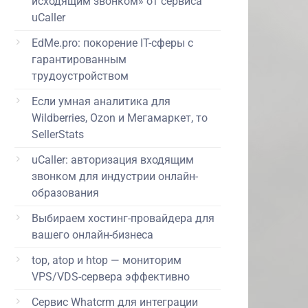
исходящим звонком» от сервиса
uCaller
EdMe.pro: покорение IT-сферы с
гарантированным
трудоустройством
Если умная аналитика для
Wildberries, Ozon и Мегамаркет, то
SellerStats
uCaller: авторизация входящим
звонком для индустрии онлайн-
образования
Выбираем хостинг-провайдера для
вашего онлайн-бизнеса
top, atop и htop — мониторим
VPS/VDS-сервера эффективно
Сервис Whatcrm для интеграции