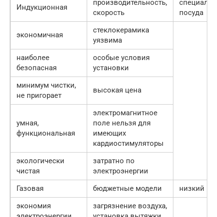
производительность,
специальн
Индукционная
скорость
посуда
стеклокерамика
экономичная
уязвима
наиболее
особые условия
безопасная
установки
минимум чистки,
высокая цена
не пригорает
электромагнитное
умная,
поле нельзя для
функциональная
имеющих
кардиостимуляторы
экологически
затратно по
чистая
электроэнергии
Газовая
бюджетные модели
низкий К
экономия
загрязнение воздуха,
электроэнергии
установка вытяжки