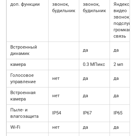
доп. функции
звонок,
звонок,
Яндекс,
будильник
будильник
видео
звонок,
подслушка
громкая
связь
Встроенный
да
да
динамик
камера
0.3 МПикс
2 мп
Голосовое
нет
да
да
управление
Встроенная
нет
да
да
камера
Пыле- и
IP54
IP67
IP65
влагозащита
Wi-Fi
нет
да
да