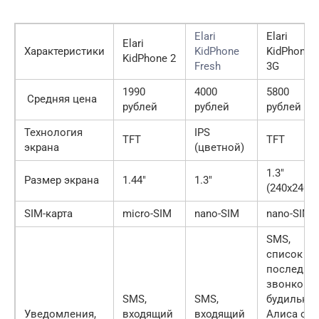
Elari
Elari
Elari
Характеристики
KidPhone
KidPhone
KidPhone 2
Fresh
3G
1990
4000
5800
Средняя цена
рублей
рублей
рублей
Технология
IPS
TFT
TFT
экрана
(цветной)
1.3″
Размер экрана
1.44″
1.3″
(240х240)
SIM-карта
micro-SIM
nano-SIM
nano-SIM
SMS,
список
последни
звонков,
SMS,
SMS,
будильник
Уведомления,
входящий
входящий
Алиса от