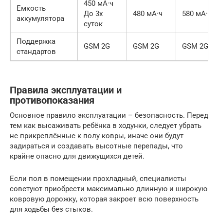
450 мА·ч
Емкость
До 3х
480 мА·ч
580 мА·ч
аккумулятора
суток
Поддержка
GSM 2G
GSM 2G
GSM 2G/3
стандартов
Правила эксплуатации и
противопоказания
Основное правило эксплуатации – безопасность. Перед
тем как высаживать ребёнка в ходунки, следует убрать
не прикреплённые к полу ковры, иначе они будут
задираться и создавать высотные перепады, что
крайне опасно для движущихся детей.
Если пол в помещении прохладный, специалисты
советуют приобрести максимально длинную и широкую
ковровую дорожку, которая закроет всю поверхность
для ходьбы без стыков.