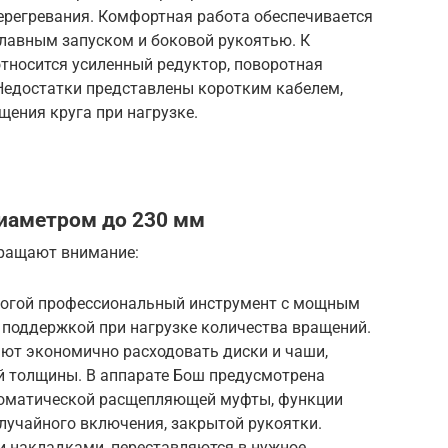
перегревания. Комфортная работа обеспечивается
лавным запуском и боковой рукоятью. К
тносится усиленный редуктор, поворотная
Недостатки представлены коротким кабелем,
щения круга при нагрузке.
диаметром до 230 мм
бращают внимание:
орогой профессиональный инструмент с мощным
 поддержкой при нагрузке количества вращений.
яют экономично расходовать диски и чаши,
й толщины. В аппарате Бош предусмотрена
втоматической расщепляющей муфты, функции
лучайного включения, закрытой рукоятки.
 накладками, переставляются в нужное