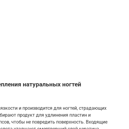
репления натуральных ногтей
вязкости и производится для ногтей, страдающих
ирают продукт для удлинения пластин и
псов, чтобы не повредить поверхность. Входящие
ислота утолщают омертвевший слой кератина,