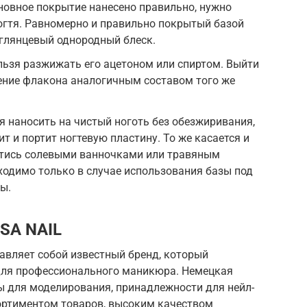
сновное покрытие нанесено правильно, нужно
огтя. Равномерно и правильно покрытый базой
 глянцевый однородный блеск.
ельзя разжижать его ацетоном или спиртом. Выйти
ение флакона аналогичным составом того же
 наносить на чистый ноготь без обезжиривания,
т и портит ногтевую пластину. То же касается и
йтись солевыми ванночками или травяным
одимо только в случае использования базы под
ы.
ISA NAIL
авляет собой известный бренд, который
для профессионального маникюра. Немецкая
ы для моделирования, принадлежности для нейл-
ортиментом товаров, высоким качеством