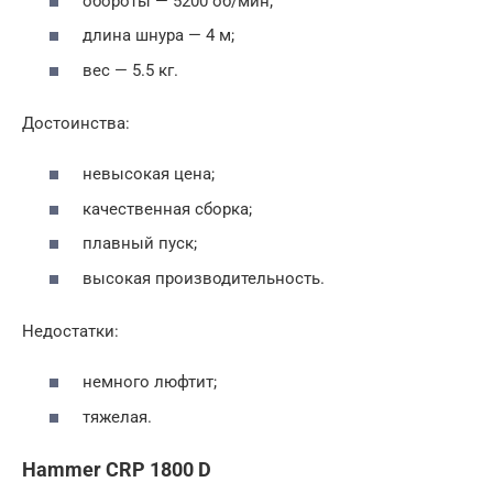
обороты — 5200 об/мин;
длина шнура — 4 м;
вес — 5.5 кг.
Достоинства:
невысокая цена;
качественная сборка;
плавный пуск;
высокая производительность.
Недостатки:
немного люфтит;
тяжелая.
Hammer CRP 1800 D