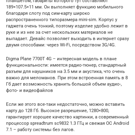
планшетом, габариты которого тут составляют
189×107.5×11 мм. Он выполняет функцию мобильного
благодаря слоту под сим-карту широко
распространенного типоразмера mini-sim. Корпус у
гаджета очень тонкий, поэтому изделие удобно лежит в
руке и из нее за счет нескользких материалов не
выпадает. Девайс позволяет выходить в интернет сразу
двумя способами: через Wi-Fi, посредством 3G/4G.
Digma Plane 7700T 4G – интересная модель в плане
функциональности: имеется радио-тюнер, стандартный
разъем для наушников на 3.5 мм и акустика, что очень
важно для меломанов. При этом встроенная память в 8
Гб дает возможность хранить большой объем аудио-,
фото- и видеофайлов
Если же этого все-таки недостаточно, можно вставить
карту до 128 Гб. Высокое разрешение, 1280×800,
гарантирует хорошее качество картинки, а современный
процессор spreadtrum sc9832 1.3 ГГц и свежая ОС Android
7.1 – работу системы без лагов.