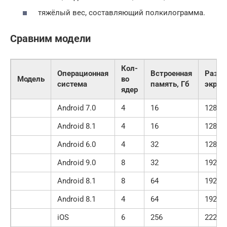
тяжёлый вес, составляющий полкилограмма.
Сравним модели
Кол-
Операционная
Встроенная
Разре
Модель
во
система
память, Гб
экран
ядер
Android 7.0
4
16
1280×
Android 8.1
4
16
1280×
Android 6.0
4
32
1280×
Android 9.0
8
32
1920×
Android 8.1
8
64
1920×
Android 8.1
4
64
1920×
iOS
6
256
2224×