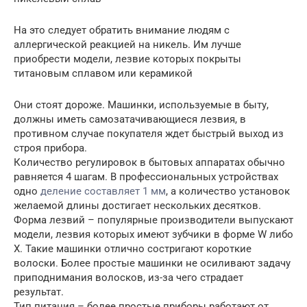
На это следует обратить внимание людям с
аллергической реакцией на никель. Им лучше
приобрести модели, лезвие которых покрыты
титановым сплавом или керамикой
Они стоят дороже. Машинки, используемые в быту,
должны иметь самозатачивающиеся лезвия, в
противном случае покупателя ждет быстрый выход из
строя прибора.
Количество регулировок в бытовых аппаратах обычно
равняется 4 шагам. В профессиональных устройствах
одно
деление составляет 1 мм
, а количество установок
желаемой длины достигает нескольких десятков.
Форма лезвий – популярные производители выпускают
модели, лезвия которых имеют зубчики в форме W либо
X. Такие машинки отлично состригают короткие
волоски. Более простые машинки не осиливают задачу
приподнимания волосков, из-за чего страдает
результат.
Тип питания – более простые приборы работают от