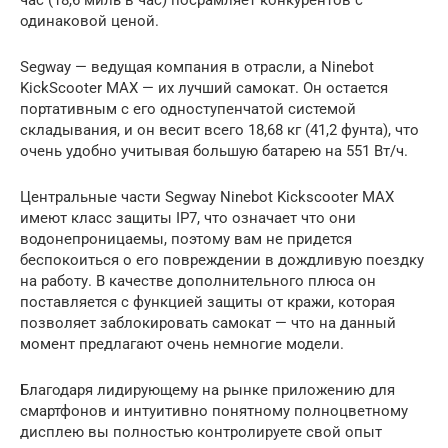
час (18,6 миль в час) посрамляет конкурентов с
одинаковой ценой.
Segway — ведущая компания в отрасли, а Ninebot
KickScooter MAX — их лучший самокат. Он остается
портативным с его одноступенчатой ​​системой
складывания, и он весит всего 18,68 кг (41,2 фунта), что
очень удобно учитывая большую батарею на 551 Вт/ч.
Центральные части Segway Ninebot Kickscooter MAX
имеют класс защиты IP7, что означает что они
водонепроницаемы, поэтому вам не придется
беспокоиться о его повреждении в дождливую поездку
на работу. В качестве дополнительного плюса он
поставляется с функцией защиты от кражи, которая
позволяет заблокировать самокат — что на данный
момент предлагают очень немногие модели.
Благодаря лидирующему на рынке приложению для
смартфонов и интуитивно понятному полноцветному
дисплею вы полностью контролируете свой опыт