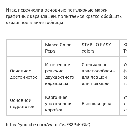
Итак, перечислив основные популярные марки
графитных карандашей, попытаемся кратко обобщить
сказанное в виде таблицы.
Maped Color
STABILO EASY
KOH-
Pep’s
colors
Trio
Интересное
Специально
Удо
Основное
решение
приспособлены
фор
достоинство
двухцветного
для левшей
вид
карандаша
или правшей
трёх
Картонная
Упа
Основной
упаковочная
Высокая цена
коро
недостаток
коробка
карт
https://youtube.com/watch?v=F33PxK-GkQI