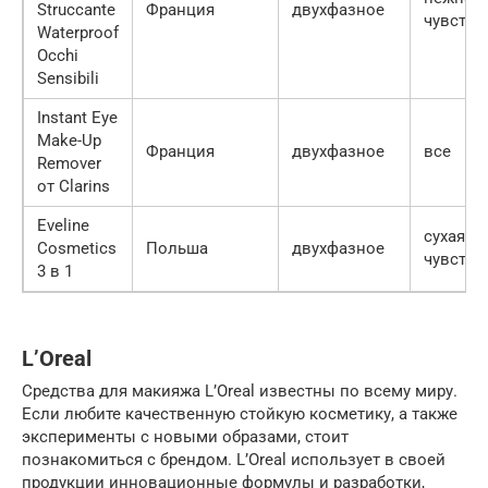
Struccante
Франция
двухфазное
чувстви
Waterproof
Occhi
Sensibili
Instant Eye
Make-Up
Франция
двухфазное
все
Remover
от Clarins
Eveline
сухая,
Cosmetics
Польша
двухфазное
чувстви
3 в 1
L’Oreal
Средства для макияжа L’Oreal известны по всему миру.
Если любите качественную стойкую косметику, а также
эксперименты с новыми образами, стоит
познакомиться с брендом. L’Oreal использует в своей
продукции инновационные формулы и разработки,