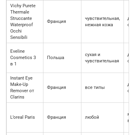
Vichy Purete
Thermale
Struccante
чувствительная,
дв
Франция
Waterproof
нежная кожа
сре
Occhi
Sensibili
Eveline
сухая и
дв
Cosmetics 3
Польша
чувствительная
сре
в 1
Instant Eye
Make-Up
дв
Франция
все типы
Remover от
сре
Clarins
ми
L’oreal Paris
Франция
любой
во