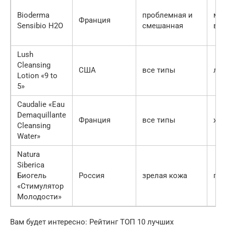
Bioderma
проблемная и
ми
Франция
Sensibio H2O
смешанная
во
Lush
Cleansing
США
все типы
ло
Lotion «9 to
5»
Caudalie «Eau
Demaquillante
Франция
все типы
жи
Cleansing
Water»
Natura
Siberica
Биогель
Россия
зрелая кожа
гел
«Стимулятор
Молодости»
Вам будет интересно: Рейтинг ТОП 10 лучших