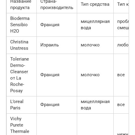
Название
Страна-
Тип средства
Тип кож
продукта
производитель
Bioderma
мицеллярная
проблем
Sensibio
Франция
вода
смешан
H2O
Christina
Израиль
молочко
любой
Unstress
Toleriane
Dermo-
Cleanser
Франция
молочко
все
от La
Roche-
Posay
L’oreal
мицеллярная
Франция
все
Paris
вода
Vichy
Purete
Thermale
нежная,