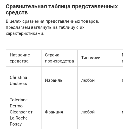
Сравнительная таблица представленных
средств
В целях сравнения представленных товаров,
предлагаем взглянуть на таблицу с их
характеристиками.
Название
Страна
Ра
Тип кожи
средства
производства
про
Christina
Израиль
любой
мо
Unstress
Toleriane
Dermo-
Cleanser от
Франция
любой
мо
La Roche-
Posay