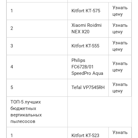
Узнать
1
Kitfort КТ-575
цену
Xiaomi Roidmi
Узнать
2
NEX X20
цену
Узнать
3
Kitfort KT-555
цену
Philips
Узнать
4
FC6728/01
цену
SpeedPro Aqua
Узнать
5
Tefal VP7545RH
цену
ТОП-5 лучших
бюджетных
вертикальных
пылесосов
Узнать
1
Kitfort KT-523