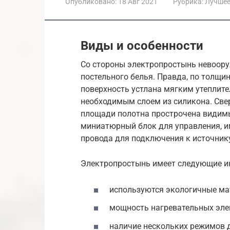
Опубликовано:
18 Авг 2021
Рубрика:
Лучше
Виды и особенности
Со стороны электропростынь невоор
постельного белья. Правда, по толщи
поверхность устлана мягким утеплите
необходимым слоем из силикона. Свер
площади полотна прострочена видимы
миниатюрный блок для управления, и
провода для подключения к источник
Электропростынь имеет следующие ин
используются экологичные мат
мощность нагревательных элем
наличие нескольких режимов 