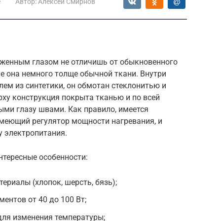
е
Автор:
Алексей Смирнов
уженным глазом не отличишь от обыкновенного
не она немного толще обычной ткани. Внутри
лем из синтетики, он обмотан стеклонитью и
ху конструкция покрыта тканью и по всей
ми глазу швами. Как правило, имеется
меющий регулятор мощности нагревания, и
у электропитания.
тересные особенности:
ериалы (хлопок, шерсть, бязь);
ентов от 40 до 100 Вт;
для изменения температуры;