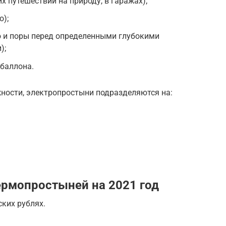
х путешествий на природу, в гаражах);
о);
о и поры перед определенными глубокими
);
 баллона.
ности, электропростыни подразделяются на:
ермопростыней на 2021 год
ских рублях.