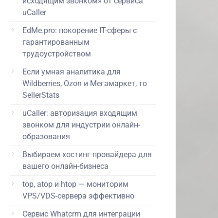
исходящим звонком» от сервиса
uCaller
EdMe.pro: покорение IT-сферы с
гарантированным
трудоустройством
Если умная аналитика для
Wildberries, Ozon и Мегамаркет, то
SellerStats
uCaller: авторизация входящим
звонком для индустрии онлайн-
образования
Выбираем хостинг-провайдера для
вашего онлайн-бизнеса
top, atop и htop — мониторим
VPS/VDS-сервера эффективно
Сервис Whatcrm для интеграции