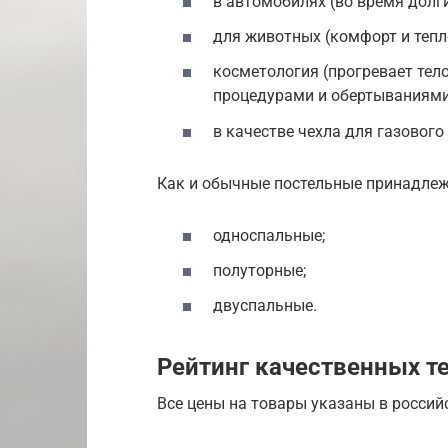
в автомобилях (во время долги
для животных (комфорт и тепл
косметология (прогревает тел
процедурами и обертываниями
в качестве чехла для газового
Как и обычные постельные принадлеж
односпальные;
полуторные;
двуспальные.
Рейтинг качественных т
Все цены на товары указаны в россий