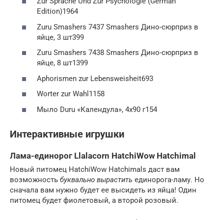
Zur Sprache Und Zur Psychologie (German
Edition)1964
Zuru Smashers 7437 Smashers Дино-сюрприз в
яйце, 3 шт399
Zuru Smashers 7438 Smashers Дино-сюрприз в
яйце, 8 шт1399
Aphorismen zur Lebensweisheit693
Worter zur Wahl1158
Мыло Duru «Календула», 4х90 г154
Интерактивные игрушки
Лама-единорог Llalacorn HatchiWow Hatchimal
Новый питомец HatchiWow Hatchimals даст вам
возможность
буквально вырастить
единорога-ламу. Но
сначала вам нужно будет ее высидеть из яйца! Один
питомец будет фиолетовый, а второй розовый.