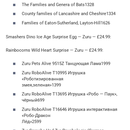
The Families and Genera of Bats1328
County families of Lancashire and Cheshire1334
Families of Eaton-Sutherland, Layton-Hill1626
Smashers Dino Ice Age Surprise Egg — Zuru — £24.99:
Rainbocorns Wild Heart Surprise — Zuru — £24.99:
Zuru Pets Alive 9515Z Танцующая Лама1999
Zuru RoboAlive T10995 Игрушка
«Роботизированная
змея,зеленая»1399
Zuru RoboAlive T13695 Игрушка «Робо — Паук»,
чёрный699
Zuru RoboAlive T16646 Игрушка интерактивная
«Робо-Дракон
Лёд»2599