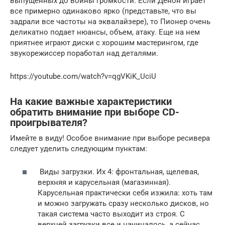
выпущенных до войны громкости. Если Денон играет
все примерно одинаково ярко (представьте, что вы
задрали все частоты на эквалайзере), то Пионер очень
деликатно подает нюансы, объем, атаку. Еще на нем
приятнее играют диски с хорошим мастерингом, где
звукорежиссер поработал над деталями.
https://youtube.com/watch?v=qgVKiK_UciU
На какие важные характеристики
обратить внимание при выборе CD-
проигрывателя?
Имейте в виду! Особое внимание при выборе ресивера
следует уделить следующим пунктам:
Виды загрузки. Их 4: фронтальная, щелевая,
верхняя и карусельная (магазинная).
Карусельная практически себя изжила: хоть там
и можно загружать сразу несколько дисков, но
такая система часто выходит из строя. С
верхней загрузки все и начиналось, а сейчас