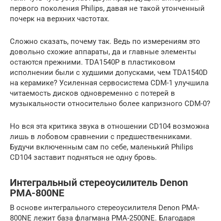
первого поколения Philips, давая не такой утонченный
почерк на верхних частотах.
Сложно сказать, почему так. Ведь по измерениям это
довольно схожие аппараты, да и главные элементы
остаются прежними. TDA1540P в пластиковом
исполнении были с худшими допусками, чем TDA1540D
на керамике? Усиленная сервосистема CDM-1 улучшила
читаемость дисков одновременно с потерей в
музыкальности относительно более капризного CDM-0?
Но вся эта критика звука в отношении CD104 возможна
лишь в лобовом сравнении с предшественниками.
Будучи включенным сам по себе, маленький Philips
CD104 заставит подняться не одну бровь.
Интегральный стереоусилитель Denon
PMA-800NE
В основе интегрального стереоусилителя Denon PMA-
800NE лежит база флагмана PMA-2500NE. Благодаря