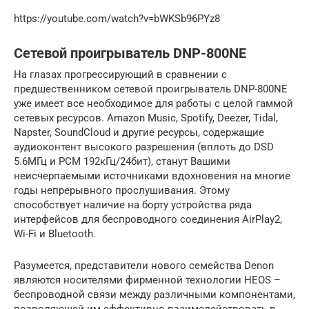
https://youtube.com/watch?v=bWKSb96PYz8
Сетевой проигрыватель DNP-800NE
На глазах прогрессирующий в сравнении с
предшественником сетевой проигрыватель DNP-800NE
уже имеет все необходимое для работы с целой гаммой
сетевых ресурсов. Amazon Music, Spotify, Deezer, Tidal,
Napster, SoundCloud и другие ресурсы, содержащие
аудиоконтент высокого разрешения (вплоть до DSD
5.6МГц и PCM 192кГц/24бит), станут Вашими
неисчерпаемыми источниками вдохновения на многие
годы непрерывного прослушивания. Этому
способствует наличие на борту устройства ряда
интерфейсов для беспроводного соединения AirPlay2,
Wi-Fi и Bluetooth.
Разумеется, представители нового семейства Denon
являются носителями фирменной технологии HEOS –
беспроводной связи между различными компонентами,
позволяющей им эффективно взаимодействовать в