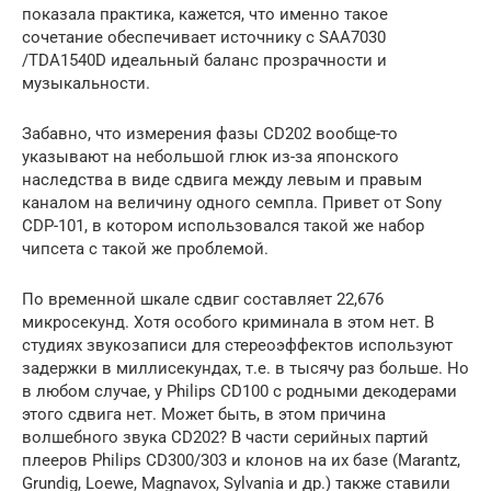
показала практика, кажется, что именно такое
сочетание обеспечивает источнику с SAA7030
/TDA1540D идеальный баланс прозрачности и
музыкальности.
Забавно, что измерения фазы CD202 вообще-то
указывают на небольшой глюк из-за японского
наследства в виде сдвига между левым и правым
каналом на величину одного семпла. Привет от Sony
CDP-101, в котором использовался такой же набор
чипсета с такой же проблемой.
По временной шкале сдвиг составляет 22,676
микросекунд. Хотя особого криминала в этом нет. В
студиях звукозаписи для стереоэффектов используют
задержки в миллисекундах, т.е. в тысячу раз больше. Но
в любом случае, у Philips CD100 с родными декодерами
этого сдвига нет. Может быть, в этом причина
волшебного звука CD202? В части серийных партий
плееров Philips CD300/303 и клонов на их базе (Marantz,
Grundig, Loewe, Magnavox, Sylvania и др.) также ставили