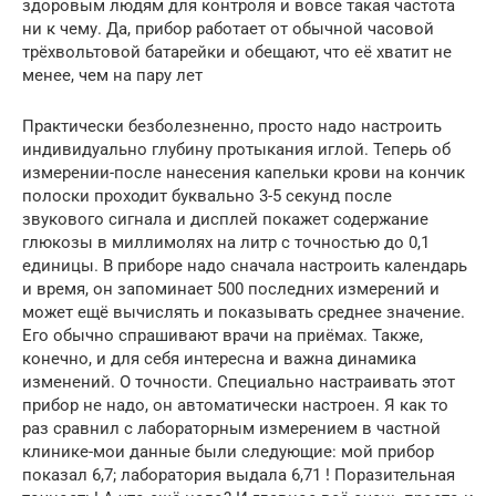
здоровым людям для контроля и вовсе такая частота
ни к чему. Да, прибор работает от обычной часовой
трёхвольтовой батарейки и обещают, что её хватит не
менее, чем на пару лет
Практически безболезненно, просто надо настроить
индивидуально глубину протыкания иглой. Теперь об
измерении-после нанесения капельки крови на кончик
полоски проходит буквально 3-5 секунд после
звукового сигнала и дисплей покажет содержание
глюкозы в миллимолях на литр с точностью до 0,1
единицы. В приборе надо сначала настроить календарь
и время, он запоминает 500 последних измерений и
может ещё вычислять и показывать среднее значение.
Его обычно спрашивают врачи на приёмах. Также,
конечно, и для себя интересна и важна динамика
изменений. О точности. Специально настраивать этот
прибор не надо, он автоматически настроен. Я как то
раз сравнил с лабораторным измерением в частной
клинике-мои данные были следующие: мой прибор
показал 6,7; лаборатория выдала 6,71 ! Поразительная