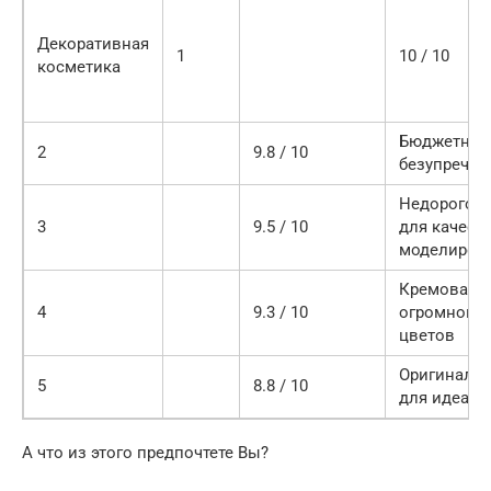
Декоративная
1
10 / 10
косметика
Бюджетное
2
9.8 / 10
безупречно
Недорогой
3
9.5 / 10
для качест
моделиров
Кремовая п
4
9.3 / 10
огромной п
цветов
Оригиналь
5
8.8 / 10
для идеаль
А что из этого предпочтете Вы?