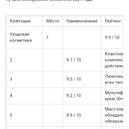
Категория
Место
Наименование
Рейтинг
Уходовая
1
9.9 / 10
косметика
Классная м
2
9.7 / 10
комплексн
действием
Люксовый 
3
9.5 / 10
всех типов
Мультифун
4
9.2 / 10
крем 30+
Маст-хэв д
5
8.9 / 10
обладатель
обезвожен