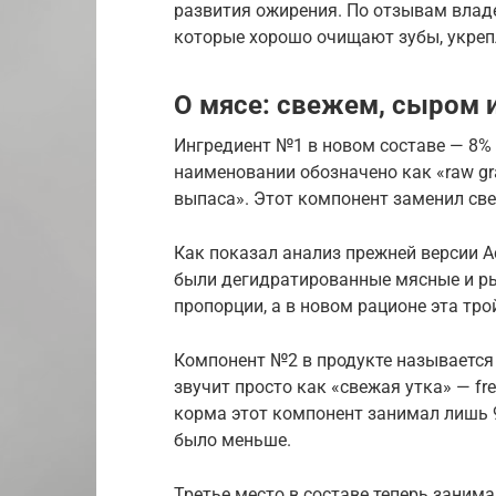
развития ожирения. По отзывам влад
которые хорошо очищают зубы, укреп
О мясе: свежем, сыром 
Ингредиент №1 в новом составе — 8% 
наименовании обозначено как «raw gra
выпаса». Этот компонент заменил све
Как показал анализ прежней версии Aca
были дегидратированные мясные и ры
пропорции, а в новом рационе эта тро
Компонент №2 в продукте называется 
звучит просто как «свежая утка» — fre
корма этот компонент занимал лишь 9-
было меньше.
Третье место в составе теперь заним