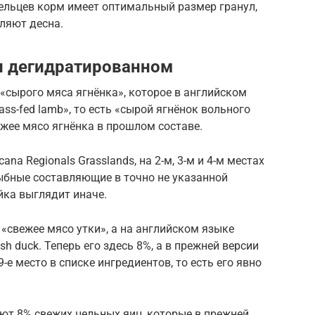
ельцев корм имеет оптимальный размер гранул,
ляют десна.
и дегидратированном
«сырого мяса ягнёнка», которое в английском
ss-fed lamb», то есть «сырой ягнёнок вольного
жее мясо ягнёнка в прошлом составе.
na Regionals Grasslands, на 2-м, 3-м и 4-м местах
бные составляющие в точно не указанной
йка выглядит иначе.
«свежее мясо утки», а на английском языке
sh duck. Теперь его здесь 8%, а в прежней версии
е место в списке ингредиентов, то есть его явно
ают 8% свежих цельных яиц, которые в прежней