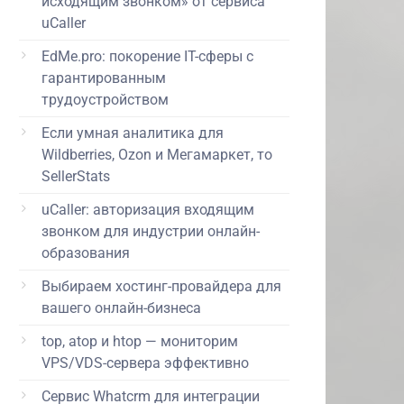
исходящим звонком» от сервиса
uCaller
EdMe.pro: покорение IT-сферы с
гарантированным
трудоустройством
Если умная аналитика для
Wildberries, Ozon и Мегамаркет, то
SellerStats
uCaller: авторизация входящим
звонком для индустрии онлайн-
образования
Выбираем хостинг-провайдера для
вашего онлайн-бизнеса
top, atop и htop — мониторим
VPS/VDS-сервера эффективно
Сервис Whatcrm для интеграции