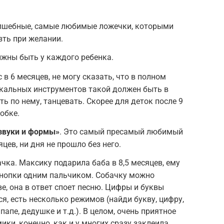
лшебные, самые любимые ложечки, которыми
зть при желании.
жны быть у каждого ребенка.
 в 6 месяцев, не могу сказать, что в полном
ыкальных инструментов такой должен быть в
ть по нему, танцевать. Скорее для деток после 9
обке.
звуки и формы»
. Это самый пресамый любимый
яцев, ни дня не прошло без него.
чка. Максику подарила баба в 8,5 месяцев, ему
кнопки одним пальчиком. Собачку можно
ве, она в ответ споет песню. Цифры и буквы
я, есть несколько режимов (найди букву, цифру,
апе, дедушке и т.д.). В целом, очень приятное
ики, конечно, как и у многих сразу заклеила