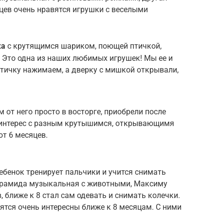
цев очень нравятся игрушки с веселыми
ка
с крутящимся шариком, поющей птичкой,
 Это одна из наших любимых игрушек! Мы ее и
 птичку нажимаем, а дверку с мишкой открывали,
м от него просто в восторге, приобрели после
й интерес с разным крутышимся, открывающимя
от 6 месяцев.
ребенок тренирует пальчики и учится снимать
пирамида музыкальная с животными, Максиму
, ближе к 8 стал сам одевать и снимать колечки.
тся очень интересны ближе к 8 месяцам. С ними