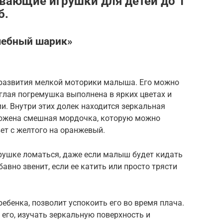
вающие игрушки для детей до 1
б.
шебный шарик»
развития мелкой моторики малыша. Его можно
глая погремушка выполнена в ярких цветах и
. Внутри этих долек находится зеркальная
ложена смешная мордочка, которую можно
вет с желтого на оранжевый.
грушке ломаться, даже если малыш будет кидать
бавно звенит, если ее катить или просто трясти
ебенка, позволит успокоить его во время плача.
 его, изучать зеркальную поверхность и