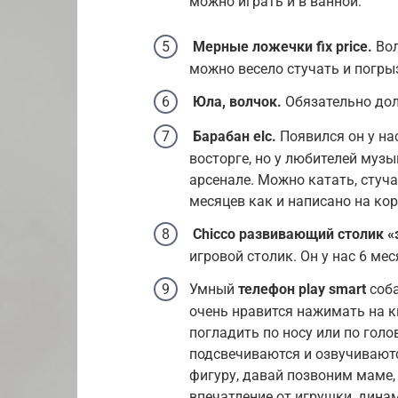
можно играть и в ванной.
Мерные ложечки fix price.
Во
можно весело стучать и погры
Юла, волчок.
Обязательно дол
Барабан elc.
Появился он у нас
восторге, но у любителей муз
арсенале. Можно катать, стуча
месяцев как и написано на кор
Chicco развивающий столик «
игровой столик. Он у нас 6 мес
Умный
телефон play smart
соба
очень нравится нажимать на 
погладить по носу или по голо
подсвечиваются и озвучиваютс
фигуру, давай позвоним маме, п
впечатление от игрушки, динам