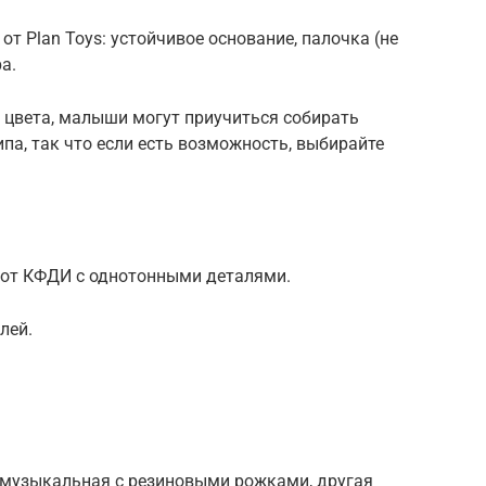
т Plan Toys: устойчивое основание, палочка (не
а.
 цвета, малыши могут приучиться собирать
па, так что если есть возможность, выбирайте
 от КФДИ с однотонными деталями.
лей.
на музыкальная с резиновыми рожками, другая