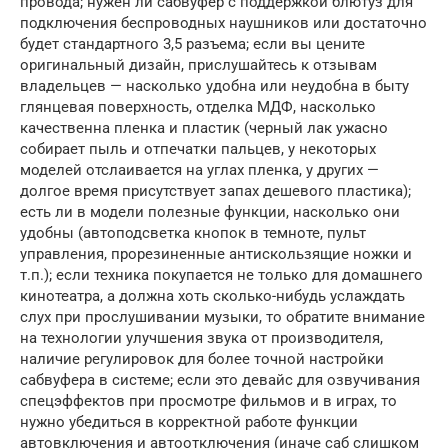
провода; нужен ли сабвуфер с поддержкой блютуз для
подключения беспроводных наушников или достаточно
будет стандартного 3,5 разъема; если вы цените
оригинальный дизайн, прислушайтесь к отзывам
владельцев — насколько удобна или неудобна в быту
глянцевая поверхность, отделка МДФ, насколько
качественна пленка и пластик (черный лак ужасно
собирает пыль и отпечатки пальцев, у некоторых
моделей отслаивается на углах пленка, у других —
долгое время присутствует запах дешевого пластика);
есть ли в модели полезные функции, насколько они
удобны (автоподсветка кнопок в темноте, пульт
управления, прорезиненные антискользящие ножки и
т.п.); если техника покупается не только для домашнего
кинотеатра, а должна хоть сколько-нибудь услаждать
слух при прослушивании музыки, то обратите внимание
на технологии улучшения звука от производителя,
наличие регулировок для более точной настройки
сабвуфера в системе; если это девайс для озвучивания
спецэффектов при просмотре фильмов и в играх, то
нужно убедиться в корректной работе функции
автовключения и автоотключения (иначе саб слишком