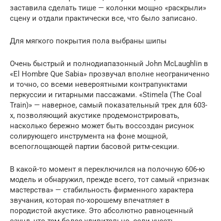
заставила сделать тише — колонки мощно «раскрыли»
сцену и отдали практически все, что было записано.
Для мягкого покрытия пола выбраны шипы
Очень быстрый и полнодиапазонный John McLaughlin в
«El Hombre Que Sabia» прозвучал вполне неограниченно
и точно, со всеми невероятными контрапунктами
перкуссии и гитарными пассажами. «Stimela (The Coal
Train)» — наверное, самый показательный трек для 603-
х, позволяющий акустике продемонстрировать,
насколько бережно может быть воссоздан рисунок
солирующего инструмента на фоне мощной,
всепоглощающей партии басовой ритм-секции.
В какой-то момент я переключился на полочную 606-ю
модель и обнаружил, прежде всего, тот самый «признак
мастерства» — стабильность фирменного характера
звучания, которая по-хорошему впечатляет в
породистой акустике. Это абсолютно равноценный