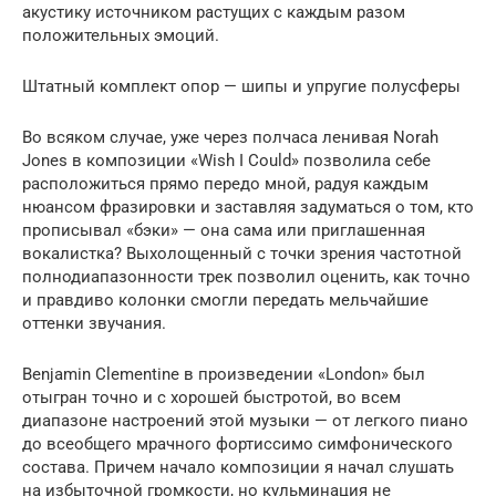
акустику источником растущих с каждым разом
положительных эмоций.
Штатный комплект опор — шипы и упругие полусферы
Во всяком случае, уже через полчаса ленивая Norah
Jones в композиции «Wish I Could» позволила себе
расположиться прямо передо мной, радуя каждым
нюансом фразировки и заставляя задуматься о том, кто
прописывал «бэки» — она сама или приглашенная
вокалистка? Выхолощенный с точки зрения частотной
полнодиапазонности трек позволил оценить, как точно
и правдиво колонки смогли передать мельчайшие
оттенки звучания.
Benjamin Clementine в произведении «London» был
отыгран точно и с хорошей быстротой, во всем
диапазоне настроений этой музыки — от легкого пиано
до всеобщего мрачного фортиссимо симфонического
состава. Причем начало композиции я начал слушать
на избыточной громкости, но кульминация не