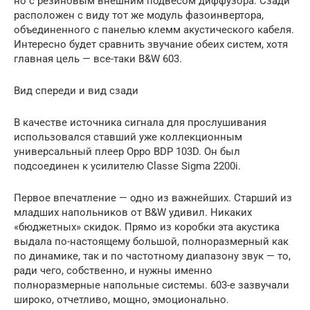
но с резиновым внешним подвесом диффузора. Сзади
расположен с виду тот же модуль фазоинвертора,
объединенного с панелью клемм акустического кабеля.
Интересно будет сравнить звучание обеих систем, хотя
главная цель — все-таки B&W 603.
Вид спереди и вид сзади
В качестве источника сигнала для прослушивания
использовался ставший уже коллекционным
универсальный плеер Oppo BDP 103D. Он был
подсоединен к усилителю Classe Sigma 2200i.
Первое впечатление — одно из важнейших. Старший из
младших напольников от B&W удивил. Никаких
«бюджетных» скидок. Прямо из коробки эта акустика
выдала по-настоящему большой, полноразмерный как
по динамике, так и по частотному диапазону звук — то,
ради чего, собственно, и нужны именно
полноразмерные напольные системы. 603-е зазвучали
широко, отчетливо, мощно, эмоционально.