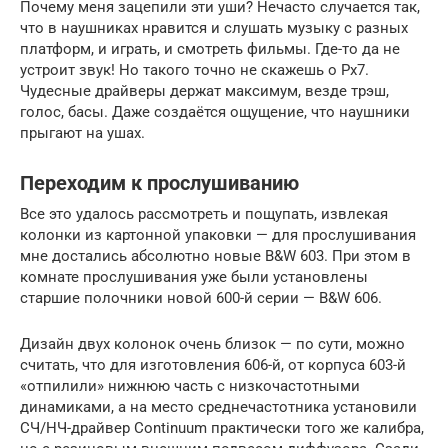
Почему меня зацепили эти уши? Нечасто случается так,
что в наушниках нравится и слушать музыку с разных
платформ, и играть, и смотреть фильмы. Где-то да не
устроит звук! Но такого точно не скажешь о Px7.
Чудесные драйверы держат максимум, везде трэш,
голос, басы. Даже создаётся ощущение, что наушники
прыгают на ушах.
Переходим к прослушиванию
Все это удалось рассмотреть и пощупать, извлекая
колонки из картонной упаковки — для прослушивания
мне достались абсолютно новые B&W 603. При этом в
комнате прослушивания уже были установлены
старшие полочники новой 600-й серии — B&W 606.
Дизайн двух колонок очень близок — по сути, можно
считать, что для изготовления 606-й, от корпуса 603-й
«отпилили» нижнюю часть с низкочастотными
динамиками, а на место среднечастотника установили
СЧ/НЧ-драйвер Continuum практически того же калибра,