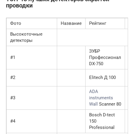
проводки
Фото
Название
Рейтинг
Це
Высокоточные
детекторы
ЗУБР
10
#1
Профессионал
10
DX-750
го
#2
Elitech Д 100
99
ADA
98
#3
instruments
10
Wall
Scanner 80
го
Bosch D-tect
#4
150
97
Professional