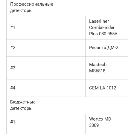
Профессиональные
детекторы
Laserliner
10
#1
CombiFinder
10
Plus 080.955A
го
#2
Ресанта ДМ-2
99
98
Mastech
#3
10
MS6818
го
#4
CEM LA-1012
97
Бюджетные
детекторы
Wortex MD
10
#1
3009
10