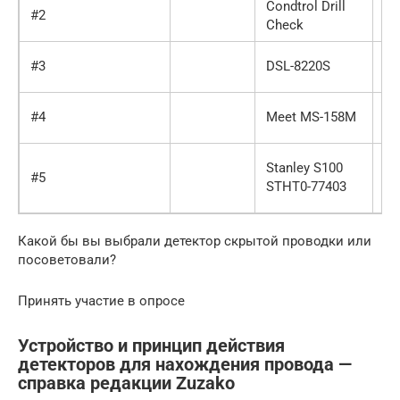
Condtrol Drill
#2
99
Check
#3
DSL-8220S
98
#4
Meet MS-158M
97
96
Stanley S100
#5
10
STHT0-77403
го
Какой бы вы выбрали детектор скрытой проводки или
посоветовали?
Принять участие в опросе
Устройство и принцип действия
детекторов для нахождения провода —
справка редакции Zuzako