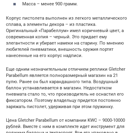
Масса – менее 900 грамм.
Корпус пистолета выполнен из легкого металлического
сплава, а элементы декора – из пластика.
Оригинальный «Парабеллум» имел коричневый цвет, а
современная копия – черный. Это придает ему
элегантности и убирает намеки на старину. По мнению
любителей пневматики, внешность оружия портят
нанесенные на его корпус надписи.
Еще одним незначительным отличием реплики Gletcher
Parabellum является полноразмерный магазин на 21
пулю. Ранее он был карандашного типа. Воздушный
баллон устанавливается в магазин. Недостатком
пневмата стало то, что производитель не оснастил его
фиксатором. Поэтому владельцу придется постоянно
заряжать пистолет, удерживая при этом пружинку.
Цена Gletcher Parabellum от компании KWC – 9000-10000
рублей. Вместе с ним в комплекте идет инструмент для
поджима баллона и техпаспорт. Все это упаковано в