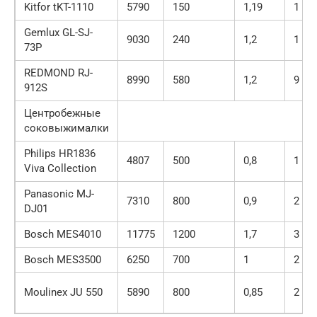
Kitfor tKT-1110
5790
150
1,19
1
Gemlux GL-SJ-
9030
240
1,2
1
73P
REDMOND RJ-
8990
580
1,2
9
912S
Центробежные
соковыжималки
Philips HR1836
4807
500
0,8
1
Viva Collection
Panasonic MJ-
7310
800
0,9
2
DJ01
Bosch MES4010
11775
1200
1,7
3
Bosch MES3500
6250
700
1
2
Moulinex JU 550
5890
800
0,85
2