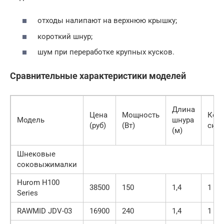
отходы налипают на верхнюю крышку;
короткий шнур;
шум при переработке крупных кусков.
Сравнительные характеристики моделей
Длина
Цена
Мощность
Кол
Модель
шнура
(руб)
(Вт)
скор
(м)
Шнековые
соковыжималки
Hurom H100
38500
150
1,4
1
Series
RAWMID JDV-03
16900
240
1,4
1