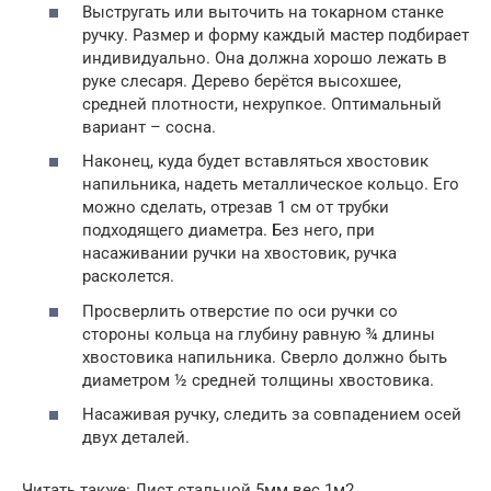
Выстругать или выточить на токарном станке
ручку. Размер и форму каждый мастер подбирает
индивидуально. Она должна хорошо лежать в
руке слесаря. Дерево берётся высохшее,
средней плотности, нехрупкое. Оптимальный
вариант – сосна.
Наконец, куда будет вставляться хвостовик
напильника, надеть металлическое кольцо. Его
можно сделать, отрезав 1 см от трубки
подходящего диаметра. Без него, при
насаживании ручки на хвостовик, ручка
расколется.
Просверлить отверстие по оси ручки со
стороны кольца на глубину равную ¾ длины
хвостовика напильника. Сверло должно быть
диаметром ½ средней толщины хвостовика.
Насаживая ручку, следить за совпадением осей
двух деталей.
Читать также: Лист стальной 5мм вес 1м2