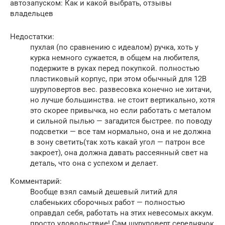
автозапуском: Как и какой выбрать, отзывы
владельцев
Недостатки:
пухлая (по сравнению с идеалом) ручка, хоть у
курка немного сужается, в общем на любителя,
подержите в руках перед покупкой. полностью
пластиковый корпус, при этом обычный для 12В
шуруповертов вес. развесовка конечно не хитачи,
но лучше большинства. не стоит вертикально, хотя
это скорее привычка, но если работать с металом
и сильной пылью — загадится быстрее. по поводу
подсветки — все там нормально, она и не должна
в зону светить(так хоть какай угол — патрон все
закроет), она должна давать рассеянный свет на
деталь, что она с успехом и делает.
Комментарий:
Вообще взял самый дешевый литий для
слабеньких сборочных работ — полностью
оправдал себя, работать на этих невесомых аккум.
просто удовольствие! Сам шуруповерт середнячок