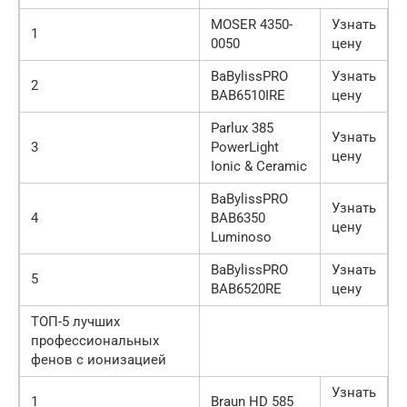
MOSER 4350-
Узнать
1
0050
цену
BaBylissPRO
Узнать
2
BAB6510IRE
цену
Parlux 385
Узнать
3
PowerLight
цену
Ionic & Ceramic
BaBylissPRO
Узнать
4
BAB6350
цену
Luminoso
BaBylissPRO
Узнать
5
BAB6520RE
цену
ТОП-5 лучших
профессиональных
фенов с ионизацией
Узнать
1
Braun HD 585