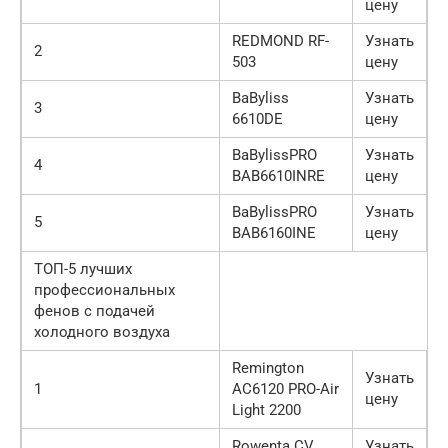
цену
REDMOND RF-
Узнать
2
503
цену
BaByliss
Узнать
3
6610DE
цену
BaBylissPRO
Узнать
4
BAB6610INRE
цену
BaBylissPRO
Узнать
5
BAB6160INE
цену
ТОП-5 лучших
профессиональных
фенов с подачей
холодного воздуха
Remington
Узнать
1
AC6120 PRO-Air
цену
Light 2200
Rowenta CV
Узнать