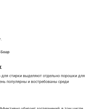
.
 Soap
к
 для стирки выделяют отдельно порошки для
чень популярны и востребованы среди
эффективно убирает загрязнений, в том числе