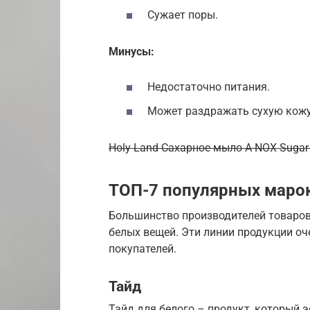
Сужает поры.
Минусы:
Недостаточно питания.
Может раздражать сухую кожу
Holy Land Сахарное мыло A-NOX Sugar
ТОП-7 популярных маро
Большинство производителей товаров
белых вещей. Эти линии продукции о
покупателей.
Тайд
Тайд для белого – продукт, который 