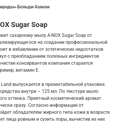
рироды» Бельди Хамам
NOX Sugar Soap
ежит сахарному мылу A-NOX Sugar Soap от
циализирующегося на создании профессиональной
ит в избавлении от эстетических недостатков
ул с преобладанием полезных ингредиентов
ачестве консервантов компания старается
ример, витамин Е.
 Land выпускается в презентабельной упаковке.
средства внутри – 125 мл. По текстуре мыло
ного оттенка. Приятный косметический аромат
ически сразу. Согласно информации от
ойдет обладателям жирного типа кожи в возрасте
вет лица ровным и сузить поры, вычистив из них