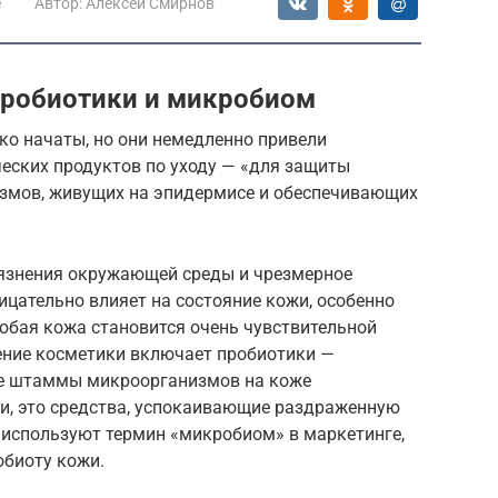
е
Автор:
Алексей Смирнов
пробиотики и микробиом
о начаты, но они немедленно привели
еских продуктов по уходу — «для защиты
змов, живущих на эпидермисе и обеспечивающих
рязнения окружающей среды и чрезмерное
цательно влияет на состояние кожи, особенно
юбая кожа становится очень чувствительной
ление косметики включает пробиотики —
ые штаммы микроорганизмов на коже
ти, это средства, успокаивающие раздраженную
 используют термин «микробиом» в маркетинге,
обиоту кожи.