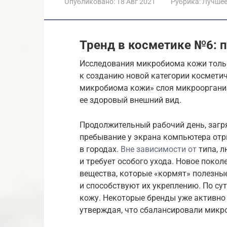
Опубликовано:
18 Авг 2021
Рубрика:
Лучше
Тренд в косметике №6: 
Исследования микробиома кожи тольк
к созданию новой категории косметич
микробиома кожи» слоя микрооргани
ее здоровый внешний вид.
Продолжительный рабочий день, заг
пребывание у экрана компьютера отри
в городах.
Вне зависимости от
типа, л
и требует особого ухода. Новое поко
вещества, которые «кормят» полезн
и способствуют их укреплению. По су
кожу. Некоторые бренды уже активно
утверждая, что сбалансировали микр