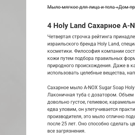
Мыло мягкое для лица и тела «Дом п
4 Holy Land Сахарное A-
Четвертая строчка рейтинга принадл
израильского бренда Holy Land, спе
косметики. Философия компании состо
кожи путем подбора правильных форм
природного происхождения. Даже в к
использовать целебные вещества, нап
Сахарное мыло A-NOX Sugar Soap Holy
Лаконичная туба с дозатором. Объем 
довольно густое, гелиевое, карамель
едва уловим, он улетучивается практ
производителя, это мыло отлично под
после 25 лет. Оно способно сделать ц
все загрязнения.