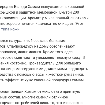
рироды» Бельди Хамам выпускается в красивой
крышкой и защитной мембраной. Внутри 200
 консистенции. Аромат у мыла пряный, с нотками
ство хорошо пенится и деликатно очищает. Этот
 типа кожи
.
яется натуральный состав с большим
ов. Спа-процедуру на дому обеспечивают
рополиса, иланг-иланга. Кроме того, здесь
 которые смягчают и увлажняют нежную кожу. В
ения косточек. Производитель, для большего
в на лицо массирующими движениями, подождать
средства с помощью воды и жесткой рукавички.
ть эффект не хуже салонной процедуры хамам.
ироды» Бельди Хамам отмечают его приятную
зный состав. Многие оценили отличное
горчает потребителей лишь то, что его сложно