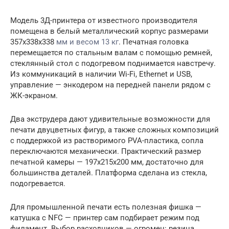
Модель 3Д-принтера от известного производителя
помещена в белый металлический корпус размерами
357x338x338
мм и весом 13 кг
. Печатная головка
перемещается по стальным валам с помощью ремней,
стеклянный стол с подогревом поднимается навстречу.
Из коммуникаций в наличии Wi-Fi, Ethernet и USB,
управление — энкодером на передней панели рядом с
ЖК-экраном.
Два экструдера дают удивительные возможности для
печати двуцветных фигур, а также сложных композиций
с поддержкой из растворимого PVA-пластика, сопла
переключаются механически. Практический размер
печатной камеры — 197x215x200 мм, достаточно для
большинства деталей. Платформа сделана из стекла,
подогревается.
Для промышленной печати есть полезная фишка —
катушка с NFC — принтер сам подбирает режим под
филамент. Выбор расходников — огромен: резина,