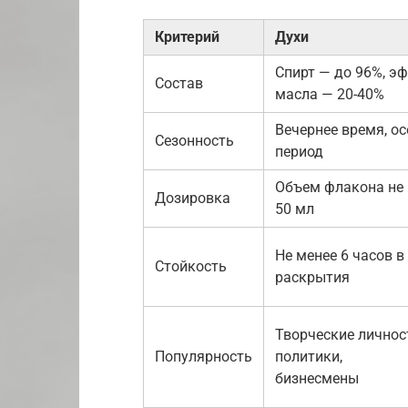
Критерий
Духи
Спирт — до 96%, э
Состав
масла — 20-40%
Вечернее время, о
Сезонность
период
Объем флакона не
Дозировка
50 мл
Не менее 6 часов в
Стойкость
раскрытия
Творческие личнос
Популярность
политики,
бизнесмены