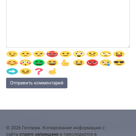
© 2026 Геллиум. Копирование информации с
сайта
строго запрещено
и преследуется в