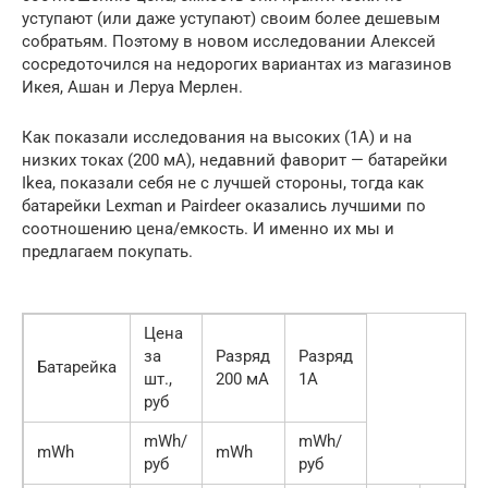
уступают (или даже уступают) своим более дешевым
собратьям. Поэтому в новом исследовании Алексей
сосредоточился на недорогих вариантах из магазинов
Икея, Ашан и Леруа Мерлен.
Как показали исследования на высоких (1А) и на
низких токах (200 мА), недавний фаворит — батарейки
Ikea, показали себя не с лучшей стороны, тогда как
батарейки Lexman и Pairdeer оказались лучшими по
соотношению цена/емкость. И именно их мы и
предлагаем покупать.
Цена
за
Разряд
Разряд
Батарейка
шт.,
200 мА
1А
руб
mWh/
mWh/
mWh
mWh
руб
руб