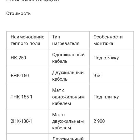
Стоимость
Наименование
Тип
Особенности
Р
теплого пола
нагревателя
монтажа
Одножильный
НК-250
Под стяжку
1
кабель
Двухжильный
БНК-150
9 м
2
кабель
Мат с
ТНК-155-1
одножильным
Под плитку
1
кабелем
Мат с
2НК-130-1
двухжильным
2 900
кабелем
Двухжильный