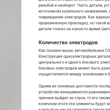
резьбой и наоборот. Часть детали, у
источником калильного напряжения, с
повреждения электродов. Как вариант
прорезиненную прокладку, но такой 
детали только на какое-то время (ав
Количество электродов
Как сказано выше, автомобильные СЗ 
Конструкция одноэлектродных детале
центрального и одного бокового элек
боковых электродов может быть разн
осуществляется между основными и 
Одним из основных достоинств послед
устройстве изнашиваются равномерно.
причине выйдет из строя, то его смож
конечном итоге эти элементы будут ме
каждый из них не сломается (автор в