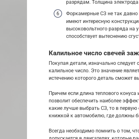
разрядам. Толщина электрода 
Форкамерные СЗ не так давно 
имеют интересную конструкци
высоковольтного разряда на ус
способствует вытеснению сгус
Калильное число свечей за
Покупая детали, изначально следует 
калильное число. Это значение являе
истечению которого деталь сможет в
Причем если длина теплового конуса 
позволит обеспечить наиболее эффекти
какие лучше выбрать СЗ, то в первую
книжкой к автомобилю, где должны б
Всегда необходимо помнить о том, чт
допускается в двигателях, которые р