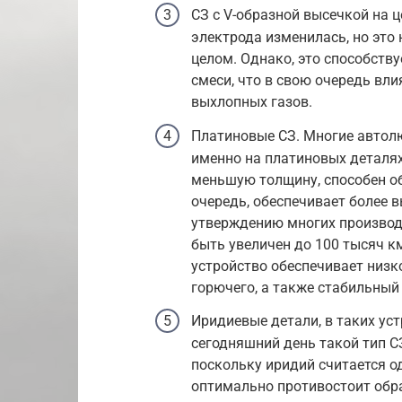
СЗ с V-образной высечкой на 
электрода изменилась, но это 
целом. Однако, это способств
смеси, что в свою очередь вл
выхлопных газов.
Платиновые СЗ. Многие автол
именно на платиновых деталях,
меньшую толщину, способен об
очередь, обеспечивает более 
утверждению многих производ
быть увеличен до 100 тысяч к
устройство обеспечивает низ
горючего, а также стабильный
Иридиевые детали, в таких ус
сегодняшний день такой тип С
поскольку иридий считается о
оптимально противостоит обр