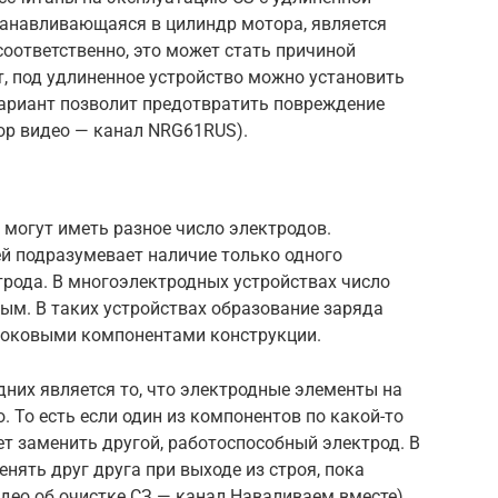
станавливающаяся в цилиндр мотора, является
оответственно, это может стать причиной
, под удлиненное устройство можно установить
вариант позволит предотвратить повреждение
тор видео — канал NRG61RUS).
могут иметь разное число электродов.
й подразумевает наличие только одного
трода. В многоэлектродных устройствах число
ым. В таких устройствах образование заряда
боковыми компонентами конструкции.
них является то, что электродные элементы на
 То есть если один из компонентов по какой-то
ет заменить другой, работоспособный электрод. В
нять друг друга при выходе из строя, пока
идео об очистке СЗ — канал Наваливаем вместе).