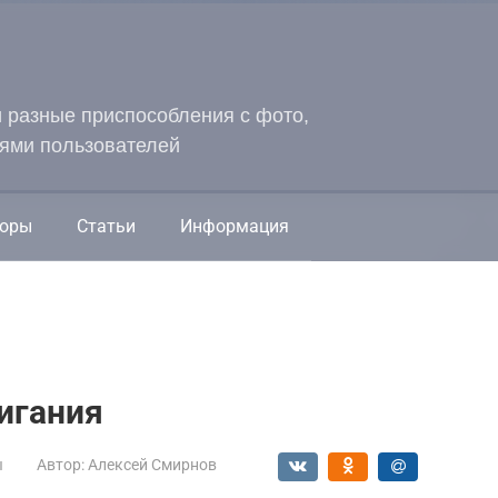
и разные приспособления с фото,
ями пользователей
оры
Статьи
Информация
игания
ы
Автор:
Алексей Смирнов