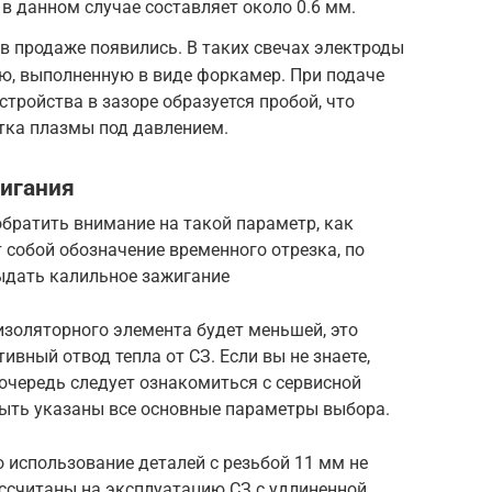
в данном случае составляет около 0.6 мм.
в продаже появились. В таких свечах электроды
ю, выполненную в виде форкамер. При подаче
тройства в зазоре образуется пробой, что
тка плазмы под давлением.
жигания
обратить внимание на такой параметр, как
т собой обозначение временного отрезка, по
ыдать калильное зажигание
изоляторного элемента будет меньшей, это
вный отвод тепла от СЗ. Если вы не знаете,
 очередь следует ознакомиться с сервисной
ыть указаны все основные параметры выбора.
о использование деталей с резьбой 11 мм не
ассчитаны на эксплуатацию СЗ с удлиненной