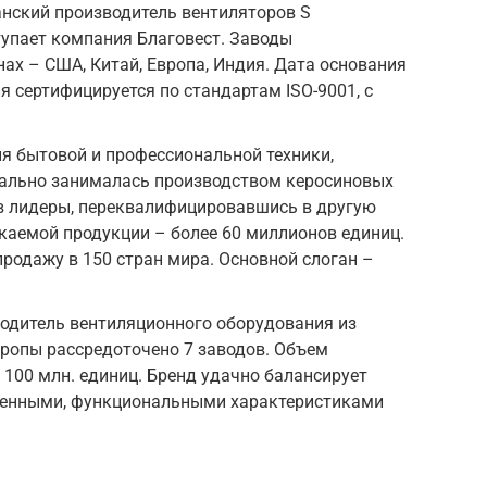
панский производитель вентиляторов S
тупает компания Благовест. Заводы
нах – США, Китай, Европа, Индия. Дата основания
ия сертифицируется по стандартам ISO-9001, с
ия бытовой и профессиональной техники,
ачально занималась производством керосиновых
 в лидеры, переквалифицировавшись в другую
каемой продукции – более 60 миллионов единиц.
продажу в 150 стран мира. Основной слоган –
водитель вентиляционного оборудования из
вропы рассредоточено 7 заводов. Объем
100 млн. единиц. Бренд удачно балансирует
венными, функциональными характеристиками