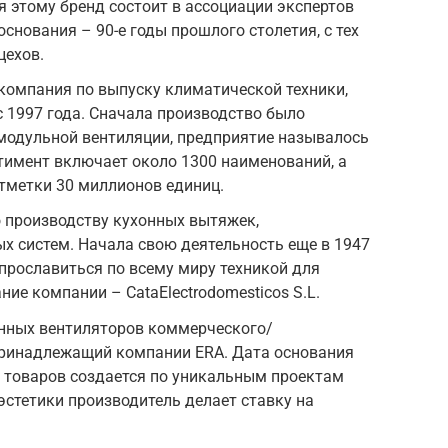
я этому бренд состоит в ассоциации экспертов
снования – 90-е годы прошлого столетия, с тех
цехов.
компания по выпуску климатической техники,
 1997 года. Сначала производство было
модульной вентиляции, предприятие называлось
тимент включает около 1300 наименований, а
тметки 30 миллионов единиц.
 производству кухонных вытяжек,
 систем. Начала свою деятельность еще в 1947
 прославиться по всему миру техникой для
ние компании – CataElectrodomesticos S.L.
енных вентиляторов коммерческого/
ринадлежащий компании ERA. Дата основания
я товаров создается по уникальным проектам
стетики производитель делает ставку на