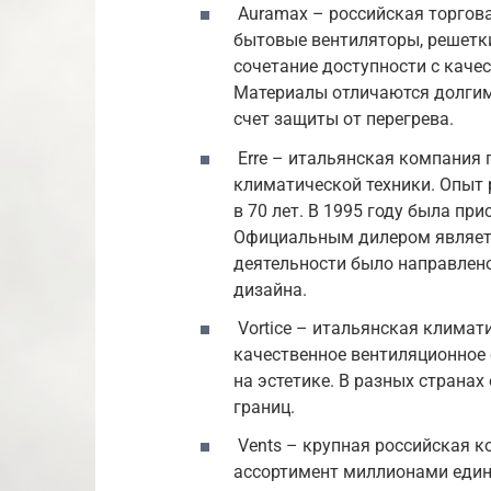
Auramax – российская торгова
бытовые вентиляторы, решетки
сочетание доступности с каче
Материалы отличаются долгим
счет защиты от перегрева.
Erre – итальянская компания 
климатической техники. Опыт 
в 70 лет. В 1995 году была пр
Официальным дилером являетс
деятельности было направлено
дизайна.
Vortice – итальянская клима
качественное вентиляционное 
на эстетике. В разных страна
границ.
Vents – крупная российская к
ассортимент миллионами едини