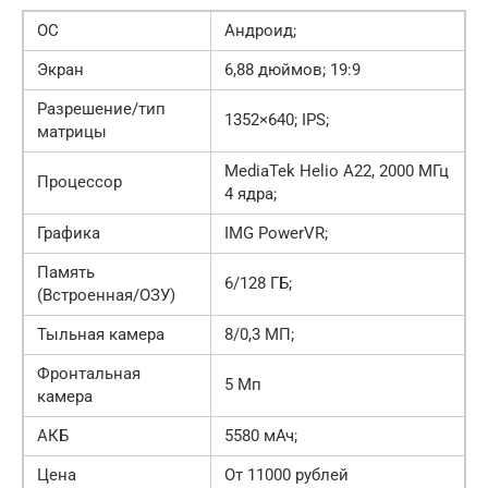
ОС
Андроид;
Экран
6,88 дюймов; 19:9
Разрешение/тип
1352×640; IPS;
матрицы
MediaTek Helio A22, 2000 МГц
Процессор
4 ядра;
Графика
IMG PowerVR;
Память
6/128 ГБ;
(Встроенная/ОЗУ)
Тыльная камера
8/0,3 МП;
Фронтальная
5 Мп
камера
АКБ
5580 мАч;
Цена
От 11000 рублей