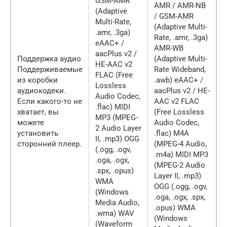
GSM-AMR
AMR / AMR-NB
(Adaptive
/ GSM-AMR
Multi-Rate,
(Adaptive Multi-
.amr, .3ga)
Rate, .amr, .3ga)
eAAC+ /
AMR-WB
aacPlus v2 /
Поддержка аудио
(Adaptive Multi-
HE-AAC v2
Поддерживаемые
Rate Wideband,
FLAC (Free
из коробки
.awb) eAAC+ /
Lossless
аудиокодеки.
aacPlus v2 / HE-
Audio Codec,
Если какого-то не
AAC v2 FLAC
.flac) MIDI
хватает, вы
(Free Lossless
MP3 (MPEG-
можете
Audio Codec,
2 Audio Layer
установить
.flac) M4A
II, .mp3) OGG
сторонний плеер.
(MPEG-4 Audio,
(.ogg, .ogv,
.m4a) MIDI MP3
.oga, .ogx,
(MPEG-2 Audio
.spx, .opus)
Layer II, .mp3)
WMA
OGG (.ogg, .ogv,
(Windows
.oga, .ogx, .spx,
Media Audio,
.opus) WMA
.wma) WAV
(Windows
(Waveform