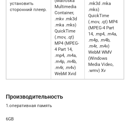
(Matroska
установить
.mk3d .mka
Multimedia
сторонний плеер.
.mks)
Container,
QuickTime
.mkv .mk3d
(.mov, .qt) MP4
.mka .mks)
(MPEG-4 Part
QuickTime
14, .mp4, .m4a,
(.mov, .qt)
.m4p, .m4b,
MP4 (MPEG-
.m4r, .m4v)
4 Part 14,
WebM WMV
.mp4, .m4a,
(Windows
.m4p, .m4b,
Media Video,
.m4r, .m4v)
.wmv) Xv
WebM Xvid
Производительность
1.оперативная память
6GB