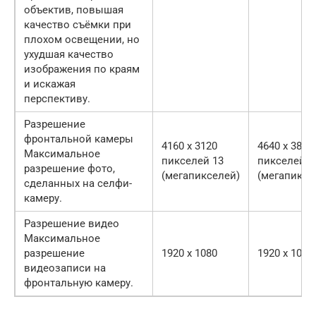
объектив, повышая
качество съёмки при
плохом освещении, но
ухудшая качество
изображения по краям
и искажая
перспективу.
Разрешение
фронтальной камеры
4160 x 3120
4640 x 3840
Максимальное
пикселей 13
пикселей 1
разрешение фото,
(мегапикселей)
(мегапиксе
сделанных на селфи-
камеру.
Разрешение видео
Максимальное
разрешение
1920 x 1080
1920 x 1080
видеозаписи на
фронтальную камеру.