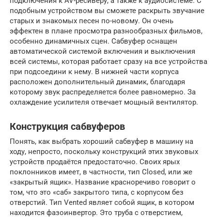
подключения к AV-ресиверу, а также к аудиосистеме. С
подобным устройством вы сможете раскрыть звучание
старых и знакомых песен по-новому. Он очень
эффектен в плане просмотра разнообразных фильмов,
особенно динамичных сцен. Сабвуфер оснащен
автоматической системой включения и выключения
всей системы, которая работает сразу на все устройства
при подсоедини к нему. В нижней части корпуса
расположен дополнительный динамик, благодаря
которому звук распределяется более равномерно. За
охлаждение усилителя отвечает мощный вентилятор.
Конструкция сабвуферов
Понять, как выбрать хороший сабвуфер в машину на
ходу, непросто, поскольку конструкций этих звуковых
устройств продаётся предостаточно. Своих ярых
поклонников имеет, в частности, тип Closed, или же
«закрытый ящик». Название красноречиво говорит о
том, что это «саб» закрытого типа, с корпусом без
отверстий. Тип Vented являет собой ящик, в котором
находится фазоинвертор. Это труба с отверстием,