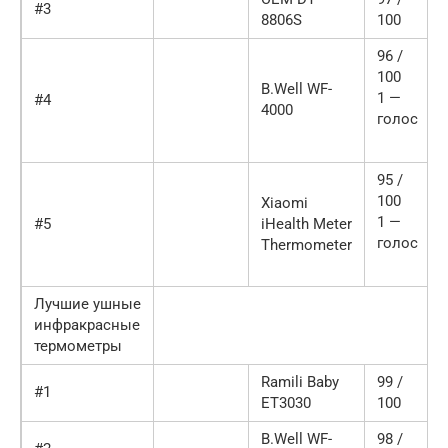
#3
8806S
100
96 /
100
B.Well WF-
1 —
#4
4000
голос
95 /
100
Xiaomi
1 —
#5
iHealth Meter
голос
Thermometer
Лучшие ушные
инфракрасные
термометры
Ramili Baby
99 /
#1
ET3030
100
B.Well WF-
98 /