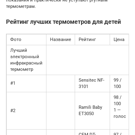
показания и практически не уступают ртутным
термометрам.
Рейтинг лучших термометров для детей
Фото
Название
Рейтинг
Цена
Лучший
электронный
инфракрасный
термометр
Sensitec NF-
99 /
#1
3101
100
98 /
100
Ramili Baby
1 —
#2
ET3050
голос
CEM DT-
97 /