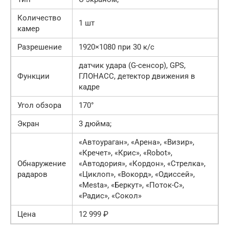
Количество
1 шт
камер
Разрешение
1920×1080 при 30 к/с
датчик удара (G-сенсор), GPS,
Функции
ГЛОНАСС, детектор движения в
кадре
Угол обзора
170°
Экран
3 дюйма;
«Автоураган», «Арена», «Визир»,
«Кречет», «Крис», «Robot»,
Обнаружение
«Автодория», «Кордон», «Стрелка»,
радаров
«Циклоп», «Вокорд», «Одиссей»,
«Mesta», «Беркут», «Поток-С»,
«Радис», «Сокол»
Цена
12 999 ₽