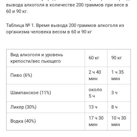
вывода алкоголя в количестве 200 граммов при весе в
60 и 90 кг.
Таблица № 1. Время вывода 200 граммов алкоголя из
организма человека весом в 60 и 90 кг
Вид алкоголя и уровень
60 кг
90 кг
крепости/вес пьющего
2 ч 40
1 ч 35
Пиво (6%)
мин
мин
около
Шампанское (11%)
3 ч
5 ч
Ликер (30%)
13 ч
8 ч
17 ч 30
10 ч 30
Водка (40%)
мин
мин