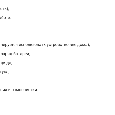
сть);
аботе;
анируется использовать устройство вне дома);
 заряд батареи;
аряда;
тука;
ния и самоочистки.