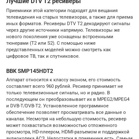
Лучшие DTV T2 ресиверы
Приемники этой категории подходят для вещания
телевидения на старых телевизорах, а также для приема
иных форматов. Ресиверы DTV T2 декодируют сигналы
через другие источники напрямую. Телевизоры же
нового поколения уже оснащены встроенными
тюнерами (Т2 или S2). С помощью ниже
представленных моделей можно смотреть как
цифровое ТВ, так и спутниковое.
BBK SMP145HDT2
Аппарат относится к классу эконом, его стоимость
составляет всего 960 рублей. Ресивер принимает не
только телевизионные сигналы, но и радио. В
последующем он преобразовывает их в MPEG2/MPEG4
и DVВ-Т/DVВ-Т2. Установленное программное
обеспечение позволяет просматривать все данные о
каналах. Несмотря на небольшую стоимость, ресивер
может похвастаться возможностью отложенного
просмотра, HD-плеером, HDMI-разъемом и поддержкой
аудиокодека АСЗ. Недостатки в приемнике есть. Самым