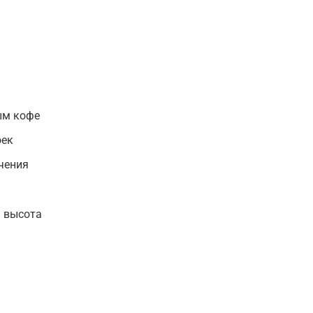
ым кофе
оек
чения
а высота