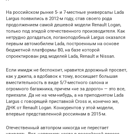
На российском рынке 5- и 7-местные универсалы Lada
Largus появились в 2012-м году, став своего рода
продолжением самой дешевой модели Renault Logan,
только под эгидой отечественного производителя. Как
нетрудно догадаться, логаноподобный Largus оказался
первым автомобилем Lada, построенным на основе
бюджетной платформы B0, на базе которой
спроектирован ряд моделей Lada, Renault и Nissan.
Если имидж не беспокоит, нравится дорожный просвет,
как у джипа, а вдобавок к тому, восхищает большая
вместительность в виде 5/7-местного салона и
огромного багажника, причем «не за дорого» — это все,
приехали. Да не на чем-нибудь, а на приподнятом Lada
Largus с говорящей приставкой Cross и, конечно же,
ДНК от Renault Logan. Конкурентов у этой модели,
впервые представленной россиянам в 2015-м.
Отечественный автопром никогда не перестает
удивлять. Вот, например: когда в российской прессе