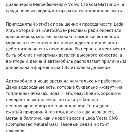
дизайнером Mercedes-Benz и Volvo Стивом Маттином, а
среди первых людей, которым посчастливилось сесть.
Приподнятый хэтчбэк повышенной проходимости Lada
Xray, который на «АвтоВАЗе» рекламы ради окрестили
кроссовером, многие называют самой качественной
моделью отечественного производителя, и для этого
действительно есть основания. Во-первых, имеет место
быть обилие импортных деталей высокого качества, а
во-вторых, данный автомобиль располагает приличным
клиренсом и фирменным 1,8-литровым движком.
Автомобили в наше время на чем только не работают.
Даже водородные есть, которые буквально «живут» на
топливных ячейках. Вода — это, безусловно, хорошо и
невероятно экологично, но пока уж больно
непопулярно и дорого в исполнении. То ли дело
сжатый природный газ или, как его еще называют,
метан в баллоне, как у новой версии Lada Vesta CNG
(Compressed Natural Gas)! Газовый седан и стоит
дешевле.