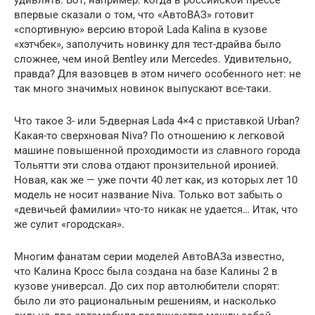
впервые сказали о том, что «АвтоВАЗ» готовит
«спортивную» версию второй Lada Kalina в кузове
«хэтчбек», заполучить новинку для тест-драйва было
сложнее, чем иной Bentley или Mercedes. Удивительно,
правда? Для вазовцев в этом ничего особенного нет: не
так много значимых новинок выпускают все-таки.
Что такое 3- или 5-дверная Lada 4×4 с приставкой Urban?
Какая-то сверхновая Niva? По отношению к легковой
машине повышенной проходимости из славного города
Тольятти эти слова отдают пронзительной иронией.
Новая, как же — уже почти 40 лет как, из которых лет 10
модель не носит название Niva. Только вот забыть о
«девичьей фамилии» что-то никак не удается… Итак, что
же сулит «городская».
Многим фанатам серии моделей АвтоВАЗа известно,
что Калина Кросс была создана на базе Калины 2 в
кузове универсал. До сих пор автолюбители спорят:
было ли это рациональным решениям, и насколько